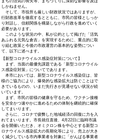
まちの活気の喪失等、まちづくりに深刻な影響を及ぼ
しかねません。
そして、市役所も厳しい財政状況ではありますが、
行財政改革を徹底するとともに、市民の皆様としっか
り対話し、信頼関係を構築しながら行政を進めていく
必要があります。
このような状況の中、私が公約として掲げた「活気
あふれる元気な倉吉」を実現するために、重点的に取
り組む政策と今後の市政運営の基本的な姿勢につい
て、以下に述べます。
【新型コロナウイルス感染症対策について】
まず、当面の最優先課題である「新型コロナウイル
ス感染症対策」についてであります。
本市においては、新型コロナウイルス感染症は、皆
様のご協力により、爆発的な感染拡大は防ぐことはで
きているものの、いまだ先行きが見通せない状況が続
いています。
まず、市民の皆様の健康を守るため、ワクチン接種
を安全かつ速やかに進めるための体制を継続的に確保
してまいります。
さらに、コロナで疲弊した地域経済の回復に力を入
れてまいります。市長就任直後、4月22日に臨時市議
会を開催いただき、オミクロン株を中心とする新型コ
ロナウイルス感染拡大の長期化等により、売上が大き
く減少している市内事業者を対象に「がんばる事業者