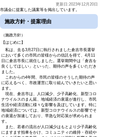
更新日:2023年12月20日
市議会に提案した議案等を掲出しています。
施政方針・提案理由
（施政方針）
【はじめに】
私は、去る3月27日に執行されました倉吉市長選挙
において多くの市民の皆様からの信託を得て、4月11
日に倉吉市長に就任しました。選挙期間中は「倉吉を
良くしてほしい」といった、期待の声を多くいただき
ました。
これからの4年間、市民の皆様のそうした期待の声
に応えるべく、市政運営に取り組んでいきたいと思い
ます。
現在、倉吉市は、人口減少、少子高齢化、新型コロ
ナウイルスのまん延、地域経済の衰退が進行し、市民
生活や経済活動に様々な影響を及ぼしています。特に
地域経済については、新型コロナウイルスの影響でそ
の衰退が加速しており、早急な対応策が求められま
す。
また、若者の流出が人口減少はもとより少子高齢化
にますます拍車をかけ、コミュニティの維持・存続や