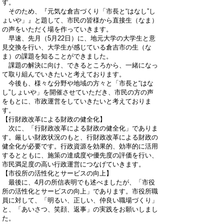
す。
そのため、『元気な倉吉づくり「市長と“はなし”し
ょいや」』と題して、市民の皆様から直接生（なま）
の声をいただく場を作っていきます。
早速、先月（5月22日）に、地元大学の大学生と意
見交換を行い、大学生が感じている倉吉市の生（な
ま）の課題を知ることができました。
課題の解決に向け、できるところから、一緒になっ
て取り組んでいきたいと考えております。
今後も、様々な分野や地域の方々と「市長と“はな
し”しょいや」を開催させていただき、市民の方の声
をもとに、市政運営をしていきたいと考えておりま
す。
【行財政改革による財政の健全化】
次に、「行財政改革による財政の健全化」でありま
す。厳しい財政状況のもと、行財政改革による財政の
健全化が必要です。行政資源を効果的、効率的に活用
するとともに、施策の達成度や優先度の評価を行い、
市民満足度の高い行政運営につなげていきます。
【市役所の活性化とサービスの向上】
最後に、4月の所信表明でも述べましたが、「市役
所の活性化とサービスの向上」であります。市役所職
員に対して、「明るい、正しい、仲良い職場づくり」
と、「あいさつ、笑顔、返事」の実践をお願いしまし
た。