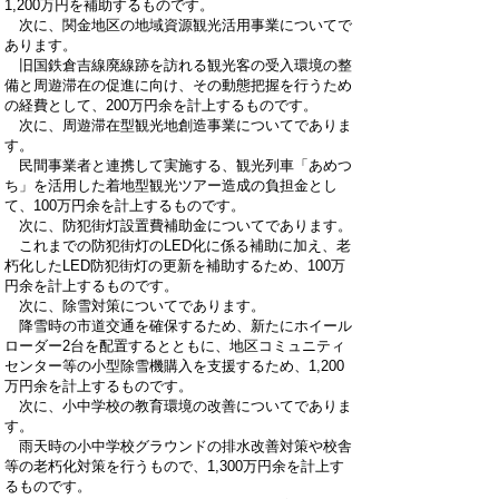
1,200万円を補助するものです。
次に、関金地区の地域資源観光活用事業についてで
あります。
旧国鉄倉吉線廃線跡を訪れる観光客の受入環境の整
備と周遊滞在の促進に向け、その動態把握を行うため
の経費として、200万円余を計上するものです。
次に、周遊滞在型観光地創造事業についてでありま
す。
民間事業者と連携して実施する、観光列車「あめつ
ち」を活用した着地型観光ツアー造成の負担金とし
て、100万円余を計上するものです。
次に、防犯街灯設置費補助金についてであります。
これまでの防犯街灯のLED化に係る補助に加え、老
朽化したLED防犯街灯の更新を補助するため、100万
円余を計上するものです。
次に、除雪対策についてであります。
降雪時の市道交通を確保するため、新たにホイール
ローダー2台を配置するとともに、地区コミュニティ
センター等の小型除雪機購入を支援するため、1,200
万円余を計上するものです。
次に、小中学校の教育環境の改善についてでありま
す。
雨天時の小中学校グラウンドの排水改善対策や校舎
等の老朽化対策を行うもので、1,300万円余を計上す
るものです。