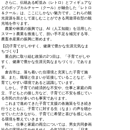
さらに、伝統ある町並み（レトロ）とフィギュアな
どのポップカルチャー（クール）が融合した「レトロ
＆クール」は、ここにしかない魅力です。これらの観
光資源を面として楽しむことができる周遊滞在型の観
光地を作ります。
農業や林業の振興では、AI（人工知能）を活用した
スマート農業を推進して、担い手不足を補完する等、
農畜水産業の振興に努めます。
【(2)子育てがしやすく、健康で豊かな生涯元気なま
ちづくり】
重点的に取り組む政策の2つ目は、「子育てがしや
すく、健康で豊かな生涯元気なまちづくり」でありま
す。
倉吉市は、落ち着いた住環境と充実した子育て施
策、また、職場と住まいが近接していることなど、子
育てしやすい環境であると認識しています。
しかし、子育ての経済的な不安や、仕事と家庭の両
立、子どもとの接し方など、子育てに不安を感じてい
る市民の方が多いのも事実であります。
これまで進めてきた子育て支援の各施策を引き続き
行うとともに、子育てに対する生（なま）の声を聴か
せていただきながら、子育てに希望と喜びを感じられ
る環境を整えていきます。
特に、仕事と家庭の両立については、男女共同参画
社会の実現が欠かせません。今年10月には、「日本