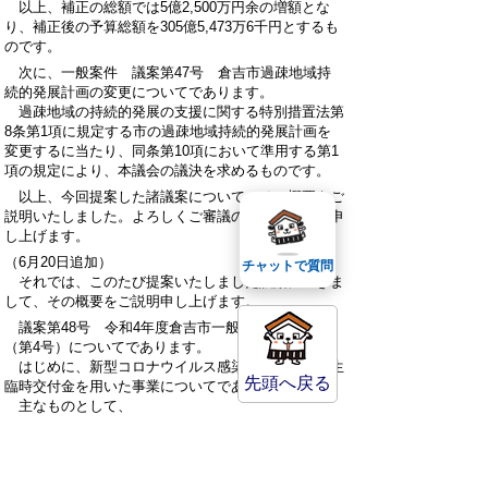
以上、補正の総額では5億2,500万円余の増額とな
り、補正後の予算総額を305億5,473万6千円とするも
のです。
次に、一般案件 議案第47号 倉吉市過疎地域持
続的発展計画の変更についてであります。
過疎地域の持続的発展の支援に関する特別措置法第
8条第1項に規定する市の過疎地域持続的発展計画を
変更するに当たり、同条第10項において準用する第1
項の規定により、本議会の議決を求めるものです。
以上、今回提案した諸議案について、その概要をご
説明いたしました。よろしくご審議のほど、お願い申
し上げます。
（6月20日追加）
チャットで質問
それでは、このたび提案いたしました議案につきま
して、その概要をご説明申し上げます。
議案第48号 令和4年度倉吉市一般会計補正予算
（第4号）についてであります。
はじめに、新型コロナウイルス感染症対応地方創生
先頭へ戻る
臨時交付金を用いた事業についてであります。
主なものとして、
コロナ禍のもとで物価高騰等に直面する生活困窮
者等への光熱費の支援として800万円余
原油価格高騰の影響を受けている一般公衆浴場へ