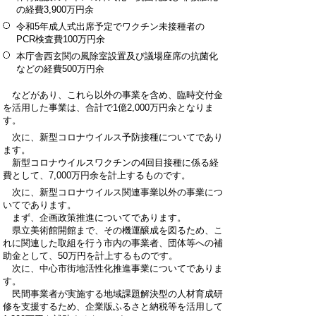
の経費3,900万円余
令和5年成人式出席予定でワクチン未接種者の
PCR検査費100万円余
本庁舎西玄関の風除室設置及び議場座席の抗菌化
などの経費500万円余
などがあり、これら以外の事業を含め、臨時交付金
を活用した事業は、合計で1億2,000万円余となりま
す。
次に、新型コロナウイルス予防接種についてであり
ます。
新型コロナウイルスワクチンの4回目接種に係る経
費として、7,000万円余を計上するものです。
次に、新型コロナウイルス関連事業以外の事業につ
いてであります。
まず、企画政策推進についてであります。
県立美術館開館まで、その機運醸成を図るため、こ
れに関連した取組を行う市内の事業者、団体等への補
助金として、50万円を計上するものです。
次に、中心市街地活性化推進事業についてでありま
す。
民間事業者が実施する地域課題解決型の人材育成研
修を支援するため、企業版ふるさと納税等を活用して