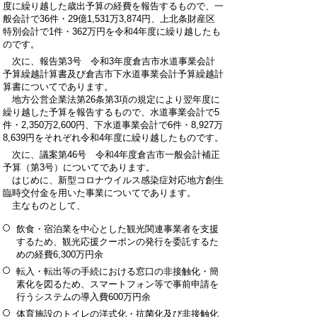
度に繰り越した歳出予算の経費を報告するもので、一
般会計で36件・29億1,531万3,874円、上北条財産区
特別会計で1件・362万円を令和4年度に繰り越したも
のです。
次に、報告第3号 令和3年度倉吉市水道事業会計
予算繰越計算書及び倉吉市下水道事業会計予算繰越計
算書についてであります。
地方公営企業法第26条第3項の規定により翌年度に
繰り越した予算を報告するもので、水道事業会計で5
件・2,350万2,600円、下水道事業会計で6件・8,927万
8,639円をそれぞれ令和4年度に繰り越したものです。
次に、議案第46号 令和4年度倉吉市一般会計補正
予算（第3号）についてであります。
はじめに、新型コロナウイルス感染症対応地方創生
臨時交付金を用いた事業についてであります。
主なものとして、
飲食・宿泊業を中心とした観光関連事業者を支援
するため、観光応援クーポンの発行を委託するた
めの経費6,300万円余
転入・転出等の手続における窓口の非接触化・簡
素化を図るため、スマートフォン等で事前申請を
行うシステムの導入費600万円余
体育施設のトイレの洋式化・抗菌化及び非接触化