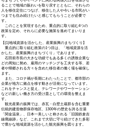
らまちづくりやイベントに関わる関係人口を増加させ
ることで地域の賑わいを取り戻すとともに、それらの
人を移住定住につなげ、移住した人や今いる市民がい
つまでも住み続けたいと感じてもらうことが必要で
す。
このことを実現するため、重点的に取り組む4つの
政策を定め、それらに必要な施策を進めてまいりま
す。
【(1)地域資源を活かした、産業振興のまちづくり】
重点的に取り組む政策の1つ目は、「地域資源を活
かした、産業振興のまちづくり」であります。
石田前市長の大きな功績でもある多くの誘致企業な
どの周知に努め、雇用のマッチングを工夫する等、若
者や帰郷される方々を含めた移住者の働く場を確保し
ます。
また、コロナ禍が長期にわたったことで、都市部の
企業が地方に拠点を移す動きが活発になっています。
これをチャンスと捉え、テレワークやワーケーション
などの新しい働き方の受け皿としての環境を整えま
す。
観光産業の振興では、赤瓦・白壁土蔵群を含む重要
伝統的建造物群保存地区、1300年の歴史を誇る古湯
「関金温泉」、日本一美しいと称される「旧国鉄倉吉
線廃線跡」など、これまで大切に守り続けてきた多彩
で豊かな地域資源を活かした観光振興を図ります。