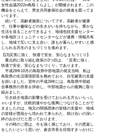
女性会議2022in鳥取くらよし」が開催されます。この
機会をとらえて、男女共同参画社会の推進を図ってま
いります。
続いて、高齢者施策についてです。高齢者が健康
で、仕事や趣味などの生きがいを持ちながら、豊かな
生活を送ることができるよう、地域包括支援センター
や各地区コミュニティセンターなどが連携・情報共有
し、地域で互いに支え合い、誰もが暮らしやすいと感
じられる共生のまちづくりを進めます。
【(3)災害に強く、快適で安全、安心なまちづくり】
重点的に取り組む政策の3つ目は、「災害に強く、
快適で安全、安心なまちづくり」であります。
平成28年10月の鳥取県中部地震の発災当時、私は
鳥取県の生活環境部長を務めており、住宅被害の支援
を担いました。翌年の平成29年には、鳥取県中部総
合事務所の所長を拝命し、中部地震からの復興に取り
組みました。
引き続き地震の影響を受けておられる方もいらっし
ゃいますが、比較的速やかな復興につなげることがで
きましたのは、地元の関係団体の皆様の支援や、地域
の皆様が普段から培われて来られた、助け合いの深い
絆のおかげだと思っております。
その時のご恩は、今も強く感じており、その恩返し
をしたいという思いが、倉吉市長を目指すきっかけに