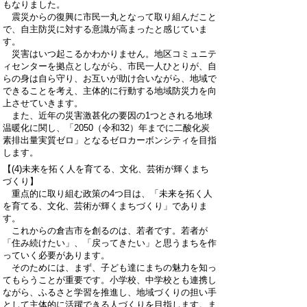
もなりました。
震災からの復興に市民一丸となって取り組んだこと
で、自主防災に対する意識が高まったと感じていま
す。
災害はいつ起こるかわかりません。地区コミュニテ
ィセンターを拠点としながら、市民一人ひとりが、自
らの身は自ら守り、お互いが助け合いながら、地域で
できることを考え、主体的に行動する地域防災力を向
上させていきます。
また、近年の災害激甚化の要因の1つとされる地球
温暖化に関し、「2050（令和32）年までに二酸化炭
素排出量実質ゼロ」となるゼロカーボンシティを目指
します。
【(4)未来を拓く人を育てる、文化、芸術が輝くまち
づくり】
重点的に取り組む政策の4つ目は、「未来を拓く人
を育てる、文化、芸術が輝くまちづくり」でありま
す。
これからの倉吉市を創るのは、若者です。若者が
「住み続けたい」、「戻ってきたい」と思うまちを作
っていく必要があります。
そのためには、まず、子ども達にまちの魅力を知っ
てもらうことが重要です。小学校、中学校とも連携し
ながら、ふるさと学習を推進し、地域づくりの担い手
として主体的に活躍できる人づくりを目指します。ま