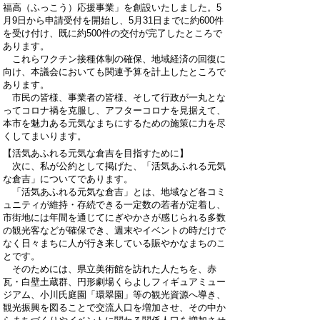
福高（ふっこう）応援事業」を創設いたしました。5
月9日から申請受付を開始し、5月31日までに約600件
を受け付け、既に約500件の交付が完了したところで
あります。
これらワクチン接種体制の確保、地域経済の回復に
向け、本議会においても関連予算を計上したところで
あります。
市民の皆様、事業者の皆様、そして行政が一丸とな
ってコロナ禍を克服し、アフターコロナを見据えて、
本市を魅力ある元気なまちにするための施策に力を尽
くしてまいります。
【活気あふれる元気な倉吉を目指すために】
次に、私が公約として掲げた、「活気あふれる元気
な倉吉」についてであります。
「活気あふれる元気な倉吉」とは、地域など各コミ
ュニティが維持・存続できる一定数の若者が定着し、
市街地には年間を通じてにぎやかさが感じられる多数
の観光客などが確保でき、週末やイベントの時だけで
なく日々まちに人が行き来している賑やかなまちのこ
とです。
そのためには、県立美術館を訪れた人たちを、赤
瓦・白壁土蔵群、円形劇場くらよしフィギュアミュー
ジアム、小川氏庭園「環翠園」等の観光資源へ導き、
観光振興を図ることで交流人口を増加させ、その中か