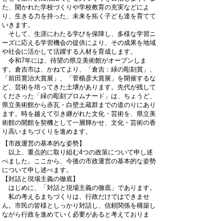
た、開かれた学校づくりや学校教育の充実などによ
り、生きる力を持った、未来を拓く子ども達を育てて
いきます。
そして、生涯にわたる学びを保障し、多様な学習ニ
ーズに応える学習機会の提供により、その成果を地域
や社会に活かして活躍する人材を育成します。
令和7年には、待望の県立美術館がオープンしま
す。倉吉市は、かねてより、「倉吉：緑の彫刻賞」、
「前田寛治大賞展」、「菅楯彦大賞展」を開催するな
ど、芸術を培ってきた土壌があります。先代が残して
くださった「緑の彫刻プロムナード」は、ちょうど、
県立美術館から赤瓦・白壁土蔵群までの道のりにあり
ます。時を越えて引き継がれた文化・芸術を、県立美
術館の開館を契機として一層輝かせ、文化・芸術の香
り高いまちづくりを進めます。
【市政運営の基本的な姿勢】
以上、重点的に取り組む4つの政策について申し述
べました。ここから、今後の市政運営の基本的な姿勢
について申し述べます。
【対話と現場主義の徹底】
はじめに、「対話と現場主義の徹底」であります。
私の考えるまちづくりは、行政だけではできませ
ん。市民の皆様としっかり対話し、信頼関係を構築し
ながら行政を進めていく必要があると考えておりま