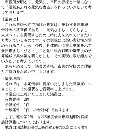
市役所が明るく、元気に、市民の皆様と一緒になっ
て「活気あふれる元気な倉吉」を作っていきたいと考
えております。
【最後に】
これら選挙公約で掲げた政策は、第12次倉吉市総
合計画の将来像である、「元気なまち、くらしよし、
未来へ！」を実現するために特に力を入れていきたい
と考えているものです。その実現には高い実効性が求
められることから、今後、具体的かつ重点事業を示す
倉吉市まち・ひと・しごと創生総合戦略や毎年度の予
算編成で具体策を明らかにし、その実現に取り組んで
いきたいと考えています。
あらためまして、議員の皆様、市民の皆様のご理解
とご協力をお願い申し上げます。
（提案理由）
それでは、本定例会に提案いたしました諸議案につ
きまして、その概要をご説明申し上げます。
今議会に上程いたしました議案は、
報告案件 2件
予算案件 1件
一般案件 1件 の合計4件であります。
まず、報告第2号 令和3年度倉吉市繰越明許費繰
越計算書についてであります。
地方自治法施行令第146条第2項の規定により翌年