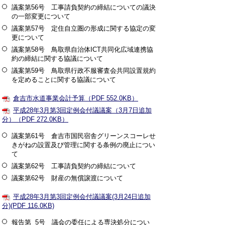
議案第56号 工事請負契約の締結についての議決
の一部変更について
議案第57号 定住自立圏の形成に関する協定の変
更について
議案第58号 鳥取県自治体ICT共同化広域連携協
約の締結に関する協議について
議案第59号 鳥取県行政不服審査会共同設置規約
を定めることに関する協議について
倉吉市水道事業会計予算（PDF 552.0KB）
平成28年3月第3回定例会付議議案（3月7日追加
分）（PDF 272.0KB）
議案第61号 倉吉市国民宿舎グリーンスコーレせ
きがねの設置及び管理に関する条例の廃止につい
て
議案第62号 工事請負契約の締結について
議案第62号 財産の無償譲渡について
平成28年3月第3回定例会付議議案(3月24日追加
分)(PDF 116.0KB)
報告第 5号 議会の委任による専決処分につい