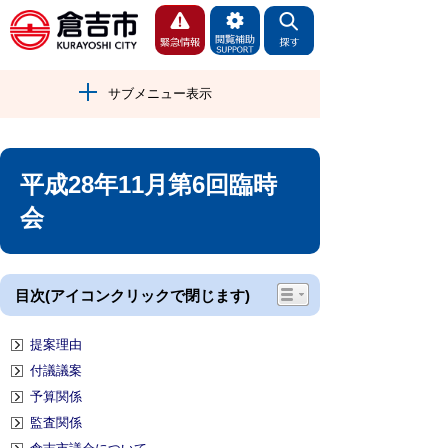
サブメニュー表示
平成28年11月第6回臨時
会
目次(アイコンクリックで閉じます)
提案理由
付議議案
予算関係
監査関係