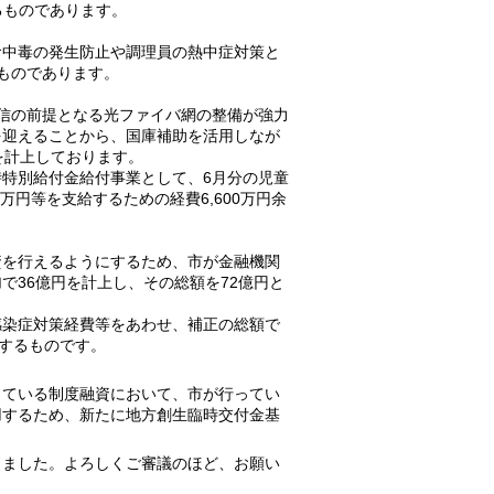
るものであります。
中毒の発生防止や調理員の熱中症対策と
るものであります。
信の前提となる光ファイバ網の整備が強力
を迎えることから、国庫補助を活用しなが
を計上しております。
特別給付金給付事業として、6月分の児童
万円等を支給するための経費6,600万円余
を行えるようにするため、市が金融機関
で36億円を計上し、その総額を72億円と
染症対策経費等をあわせ、補正の総額で
とするものです。
ている制度融資において、市が行ってい
用するため、新たに地方創生臨時交付金基
ました。よろしくご審議のほど、お願い