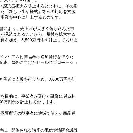
についてであります。
ス感染症拡大を防止するとともに、その影
った「新しい生活様式」等への対応を支援
た事業を中心に計上するものです。
影響により、売上げが大きく落ち込んだ市
加が見込まれることから、規模を拡大する
を加え、3,500万円余を計上しておりま
プレミアム付商品券の追加発行を行うた
の造成、県外に向けたセールスプロモーショ
者に支援を行うため、3,000万円を計
を目的に、事業者が受けた融資に係る利
00万円余を計上しております。
保育所等の従事者に地域で使える商品券
時に、開催される講座の配信や遠隔会議等