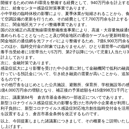
を開催するためのWi-Fi環境を整備する経費として、940万円余を計上す
次に、給食センター感染症対策事業であります。
小中学校の臨時休校の影響により、夏季休業が短縮されることから、食
して空調設備の更新を行うため、その経費として7,700万円余を計上す
次に、関金地区光ファイバ整備事業であります。
国の2次補正の高度無線環境整備推進事業により、高速・大容量無線通
に進められることとなったこと及び関金地区の通信ケーブルが更新時期
ら関金地区の通信網を光ファイバにより整備するため、7億6,900万円余
このほか、臨時交付金の対象ではありませんが、ひとり親世帯への臨時
扶養手当受給者に1世帯当たり5万円、第2子以降について児童1人当たり3
を計上しております。
次に、金融対策であります。
感染症拡大により影響を受けた中小企業に対して金融機関で低利の融資
に行っている預託金について、引き続き融資の需要が高いことから、追加
するものです。
その他庁舎をはじめとした公共施設、避難所、保育所、学校施設等の感
51億4,000万円余の増額となり、補正後の予算総額を415億998万1千円
次に、議案第84号 倉吉市基金条例の一部改正についてであります。
新型コロナウイルス感染症拡大の影響を受けた市内中小企業者が利用し
る利子負担に、新型コロナウイルス感染症対応地方創生臨時交付金を活
金を設置するよう、倉吉市基金条例を改正するものです。
以上、今回提案しました諸議案につきまして、その概要をご説明いたし
申し上げます。