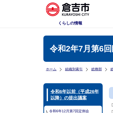
くらしの情報
令和2年7月第6
ホーム
組織別索引
総務部
令和6年以前（平成26年
以降）の提出議案
令和6年12月第7回定例会