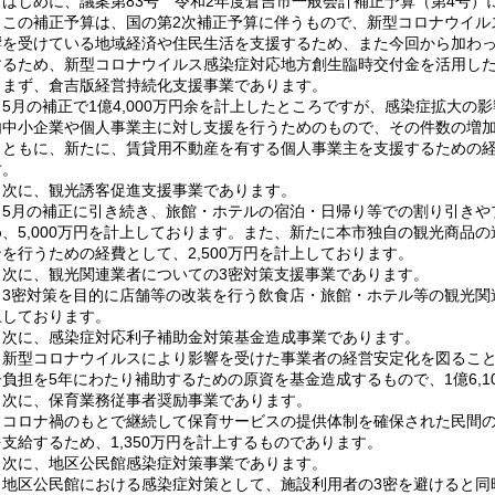
はじめに、議案第83号 令和2年度倉吉市一般会計補正予算（第4号）
この補正予算は、国の第2次補正予算に伴うもので、新型コロナウイル
響を受けている地域経済や住民生活を支援するため、また今回から加わ
するため、新型コロナウイルス感染症対応地方創生臨時交付金を活用し
まず、倉吉版経営持続化支援事業であります。
5月の補正で1億4,000万円余を計上したところですが、感染症拡大の
内中小企業や個人事業主に対し支援を行うためのもので、その件数の増
とともに、新たに、賃貸用不動産を有する個人事業主を支援するための経費
す。
次に、観光誘客促進支援事業であります。
5月の補正に引き続き、旅館・ホテルの宿泊・日帰り等での割り引きや
め、5,000万円を計上しております。また、新たに本市独自の観光商品
ンを行うための経費として、2,500万円を計上しております。
次に、観光関連業者についての3密対策支援事業であります。
3密対策を目的に店舗等の改装を行う飲食店・旅館・ホテル等の観光関連業
上しております。
次に、感染症対応利子補助金対策基金造成事業であります。
新型コロナウイルスにより影響を受けた事業者の経営安定化を図ること
子負担を5年にわたり補助するための原資を基金造成するもので、1億6,1
次に、保育業務従事者奨励事業であります。
コロナ禍のもとで継続して保育サービスの提供体制を確保された民間の
を支給するため、1,350万円を計上するものであります。
次に、地区公民館感染症対策事業であります。
地区公民館における感染症対策として、施設利用者の3密を避けると同