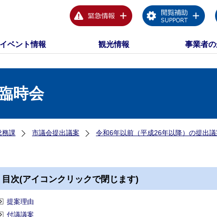
イベント情報
観光情報
事業者の
回臨時会
総務課
市議会提出議案
令和6年以前（平成26年以降）の提出議
目次(アイコンクリックで閉じます)
提案理由
付議議案